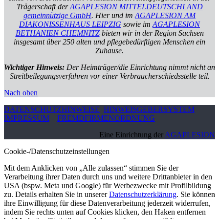
Trägerschaft der
AGAPLESION MITTELDEUTSCHLAND
gemeinnützige GmbH
. Hier und im
AGAPLESION AM
DIAKONISSENHAUS LEIPZIG
sowie im
AGAPLESION
BETHANIEN CHEMNITZ
bieten wir in der Region Sachsen
insgesamt über 250 alten und pflegebedürftigen Menschen ein
Zuhause.
Wichtiger Hinweis:
Der Heimträger/die Einrichtung nimmt nicht an
Streitbeilegungsverfahren vor einer Verbraucherschiedsstelle teil.
Nach oben
DATENSCHUTZHINWEISE
HINWEISGEBERSYSTEM
IMPRESSUM
FREMDFIRMENORDNUNG
Eine Einrichtung der
AGAPLESION
Cookie-/Datenschutzeinstellungen
Mit dem Anklicken von „Alle zulassen“ stimmen Sie der
Verarbeitung ihrer Daten durch uns und weitere Drittanbieter in den
USA (bspw. Meta und Google) für Werbezwecke mit Profilbildung
zu. Details erhalten Sie in unserer
Datenschutzerklärung
. Sie können
ihre Einwilligung für diese Datenverarbeitung jederzeit widerrufen,
indem Sie rechts unten auf Cookies klicken, den Haken entfernen